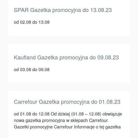
SPAR Gazetka promocyjna do 13.08.23
od 02.08 do 13.08
Kaufland Gazetka promocyjna do 09.08.23
od 03.08 do 09.08
Carrefour Gazetka promocyjna do 01.08.23
od 01.08 do 12.08 Od dzisiaj (01.08 – 12.08) obwiązuje
nowa gazetka promocyjna w sklepach Carrefour.
Gazetki promocyjne Carrefour Informacje o tej gazetka