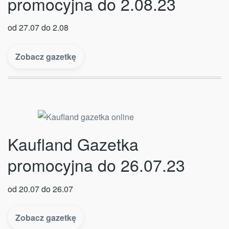
promocyjna do 2.08.23
od 27.07 do 2.08
Zobacz gazetkę
Kaufland Gazetka
promocyjna do 26.07.23
od 20.07 do 26.07
Zobacz gazetkę