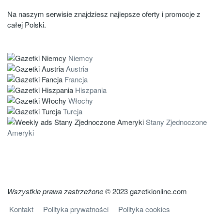
Na naszym serwisie znajdziesz najlepsze oferty i promocje z
całej Polski.
Niemcy
Austria
Francja
Hiszpania
Włochy
Turcja
Stany Zjednoczone
Ameryki
Wszystkie prawa zastrzeżone
© 2023 gazetkionline.com
Kontakt
Polityka prywatności
Polityka cookies