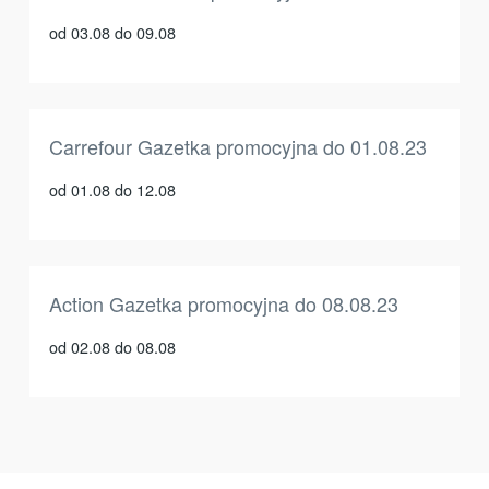
od 03.08 do 09.08
Carrefour Gazetka promocyjna do 01.08.23
od 01.08 do 12.08
Action Gazetka promocyjna do 08.08.23
od 02.08 do 08.08