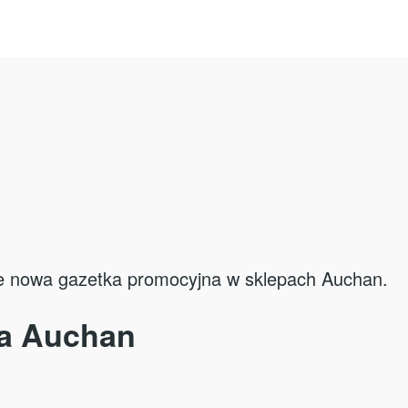
uje nowa gazetka promocyjna w sklepach Auchan.
a Auchan