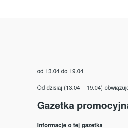
od 13.04 do 19.04
Od dzisiaj (13.04 – 19.04) obwiąz
Gazetka promocyjn
Informacje o tej gazetka