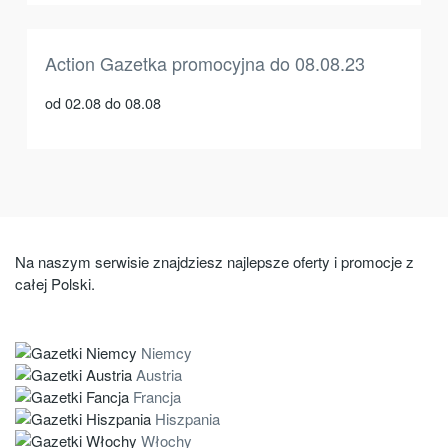
Action Gazetka promocyjna do 08.08.23
od 02.08 do 08.08
Na naszym serwisie znajdziesz najlepsze oferty i promocje z
całej Polski.
Niemcy
Austria
Francja
Hiszpania
Włochy