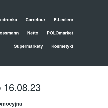
iedronka
Carrefour
E.Leclerc
ossmann
Netto
POLOmarket
Supermarkety
Kosmetyki
 16.08.23
omocyjna