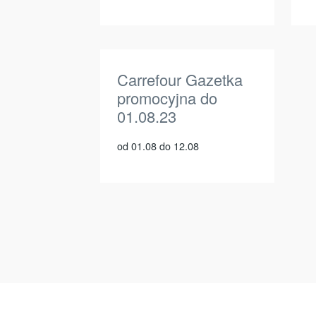
Carrefour Gazetka
promocyjna do
01.08.23
od 01.08 do 12.08